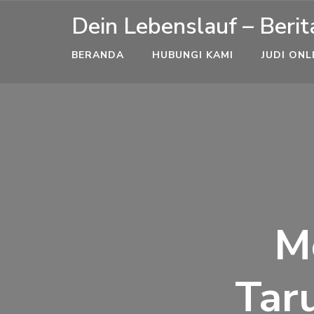
Lompat
Dein Lebenslauf – Berit
ke
konten
BERANDA
HUBUNGI KAMI
JUDI ONL
(Tekan
Enter)
M
Tar