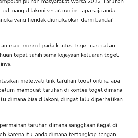
r jempolan pilihan masyarakat warsa 2023 Taruhan
udi nang dilakoni secara online, apa saja anda
ngka yang hendak diungkapkan demi bandar
iran mau muncul pada kontes togel nang akan
ahuan tepat sahih sama kejayaan keluaran togel,
inya.
tasikan melewati link taruhan togel online, apa
belum membuat taruhan di kontes togel dimana
u dimana bisa dilakoni, diingat lalu diperhatikan
si permainan taruhan dimana sanggkaan ilegal di
Oleh karena itu, anda dimana tertangkap tangan