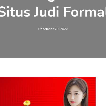
Situs Judi Forma
Desember 20, 2022