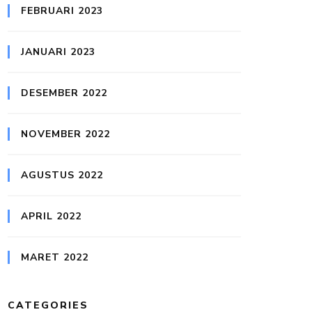
FEBRUARI 2023
JANUARI 2023
DESEMBER 2022
NOVEMBER 2022
AGUSTUS 2022
APRIL 2022
MARET 2022
CATEGORIES