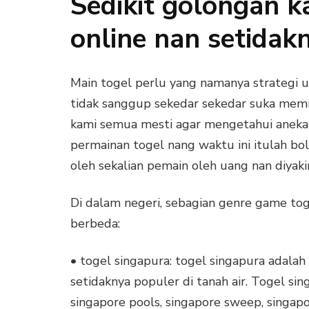
Sedikit golongan k
online nan setidakn
Main togel perlu yang namanya strategi u
tidak sanggup sekedar sekedar suka memil
kami semua mesti agar mengetahui aneka
permainan togel nang waktu ini itulah bo
oleh sekalian pemain oleh uang nan diyaki
Di dalam negeri, sebagian genre game tog
berbeda:
• togel singapura: togel singapura adala
setidaknya populer di tanah air. Togel s
singapore pools, singapore sweep, singapo