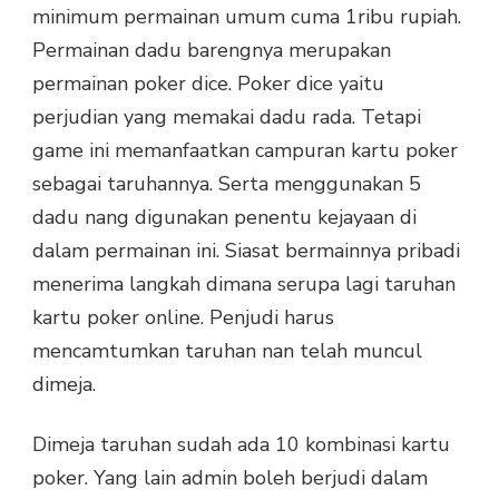
minimum permainan umum cuma 1ribu rupiah.
Permainan dadu barengnya merupakan
permainan poker dice. Poker dice yaitu
perjudian yang memakai dadu rada. Tetapi
game ini memanfaatkan campuran kartu poker
sebagai taruhannya. Serta menggunakan 5
dadu nang digunakan penentu kejayaan di
dalam permainan ini. Siasat bermainnya pribadi
menerima langkah dimana serupa lagi taruhan
kartu poker online. Penjudi harus
mencamtumkan taruhan nan telah muncul
dimeja.
Dimeja taruhan sudah ada 10 kombinasi kartu
poker. Yang lain admin boleh berjudi dalam