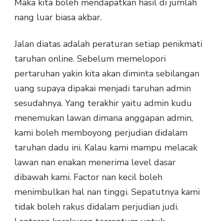
Maka kita boleh mendapatkan hasil di jumlah
nang luar biasa akbar.
Jalan diatas adalah peraturan setiap penikmati
taruhan online. Sebelum memelopori
pertaruhan yakin kita akan diminta sebilangan
uang supaya dipakai menjadi taruhan admin
sesudahnya. Yang terakhir yaitu admin kudu
menemukan lawan dimana anggapan admin,
kami boleh memboyong perjudian didalam
taruhan dadu ini. Kalau kami mampu melacak
lawan nan enakan menerima level dasar
dibawah kami. Factor nan kecil boleh
menimbulkan hal nan tinggi. Sepatutnya kami
tidak boleh rakus didalam perjudian judi.