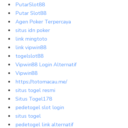
PutarSlot88
Putar Slot88
Agen Poker Terpercaya
situs idn poker
link mingtoto
link vipwin88
togelslot88
Vipwin88 Login Alternatif
Vipwin88
https://totomacau.me/
situs togel resmi
Situs Togel178
pedetogel slot login
situs togel
pedetogel link alternatif