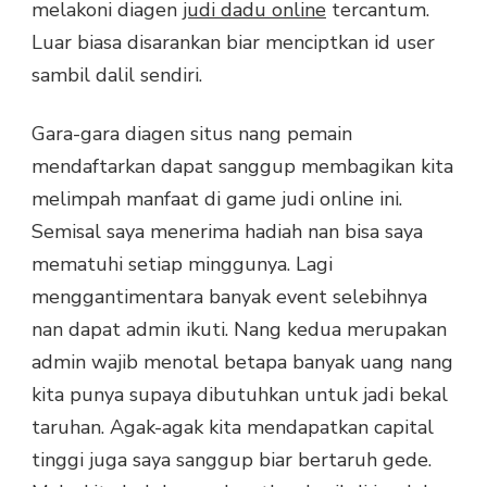
melakoni diagen
judi dadu online
tercantum.
Luar biasa disarankan biar menciptkan id user
sambil dalil sendiri.
Gara-gara diagen situs nang pemain
mendaftarkan dapat sanggup membagikan kita
melimpah manfaat di game judi online ini.
Semisal saya menerima hadiah nan bisa saya
mematuhi setiap minggunya. Lagi
menggantimentara banyak event selebihnya
nan dapat admin ikuti. Nang kedua merupakan
admin wajib menotal betapa banyak uang nang
kita punya supaya dibutuhkan untuk jadi bekal
taruhan. Agak-agak kita mendapatkan capital
tinggi juga saya sanggup biar bertaruh gede.