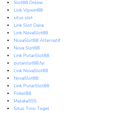
Slot88 Online
Link Vipwin88
situs slot
Link Slot Dana
Link NovaSlot88
NovaSlot88 Alternatif
Nova Slot88
Link PutarSlot88
putarslot88.fyi
Link NovaSlot88
NovaSlot88
Link PutarSlot88
Poker88
Malaka555
Situs Toto Togel