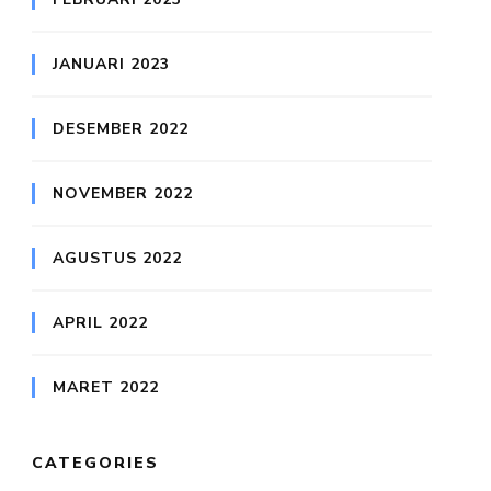
JANUARI 2023
DESEMBER 2022
NOVEMBER 2022
AGUSTUS 2022
APRIL 2022
MARET 2022
CATEGORIES