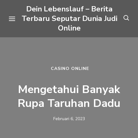
Lompat
Dein Lebenslauf – Berita
ke
Terbaru Seputar Dunia Judi
konten
Online
(Tekan
Enter)
CASINO ONLINE
Mengetahui Banyak
Rupa Taruhan Dadu
Februari 6, 2023