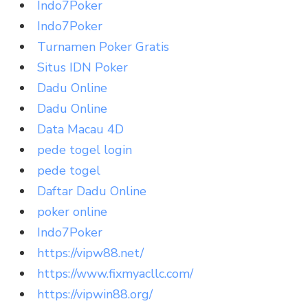
Indo7Poker
Indo7Poker
Turnamen Poker Gratis
Situs IDN Poker
Dadu Online
Dadu Online
Data Macau 4D
pede togel login
pede togel
Daftar Dadu Online
poker online
Indo7Poker
https://vipw88.net/
https://www.fixmyacllc.com/
https://vipwin88.org/