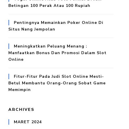
Betingan 100 Perak Atau 100 Rupiah
Pentingnya Memainkan Poker Online Di
Situs Nang Jempolan
Meningkatkan Peluang Menang :
Manfaatkan Bonus Dan Promosi Dalam Slot
Online
Fitur-Fitur Pada Judi Slot Online Mesti-
Betul Membantu Orang-Orang Sobat Game
Memimpin
ARCHIVES
MARET 2024