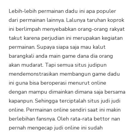
Lebih-lebih permainan dadu ini apa populer
dari permainan lainnya. Lalunya taruhan koprok
ini berlimpah menyebabkan orang-orang rakyat
takut karena perjudian ini merupakan kegiatan
permainan. Supaya siapa saja mau kalut
barangkali anda main game dana dia orang
akan mudarat. Tapi semua situs judipun
mendemonstrasikan membangun game dadu
ini guna bisa beroperasi menurut online
dengan mampu dimainkan dimana saja bersama
kapanpun. Sehingga terciptalah situs judi judi
online. Permainan online sendiri saat ini makin
berlebihan fansnya. Oleh rata-rata bettor nan
pernah mengecap judi online ini sudah