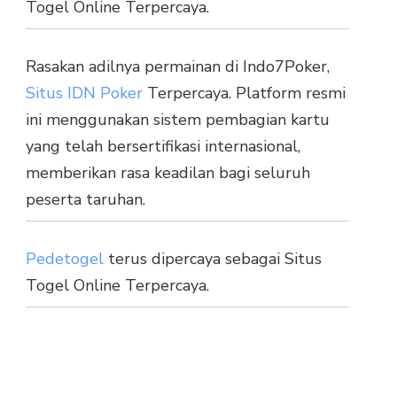
Togel Online Terpercaya.
Rasakan adilnya permainan di Indo7Poker,
Situs IDN Poker
Terpercaya. Platform resmi
ini menggunakan sistem pembagian kartu
yang telah bersertifikasi internasional,
memberikan rasa keadilan bagi seluruh
peserta taruhan.
Pedetogel
terus dipercaya sebagai Situs
Togel Online Terpercaya.