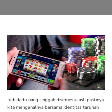
Judi dadu nang singgah disemesta asli pastinya
kita mengenalnya bersama identitas taruhan