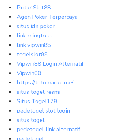
Putar Slot88
Agen Poker Terpercaya
situs idn poker
link mingtoto
link vipwin88
togelslot88
Vipwin88 Login Alternatif
Vipwin88
https://totomacau.me/
situs togel resmi
Situs Togel178
pedetogel slot login
situs togel
pedetogel link alternatif
pedetogel