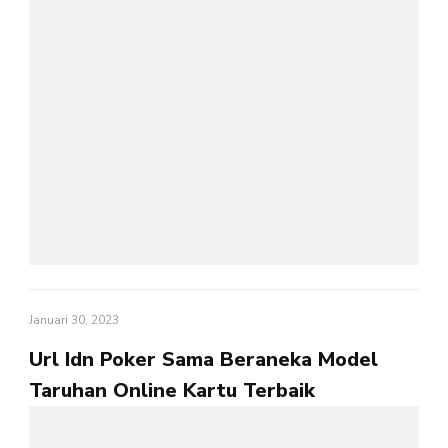
Januari 30, 2023
Url Idn Poker Sama Beraneka Model
Taruhan Online Kartu Terbaik