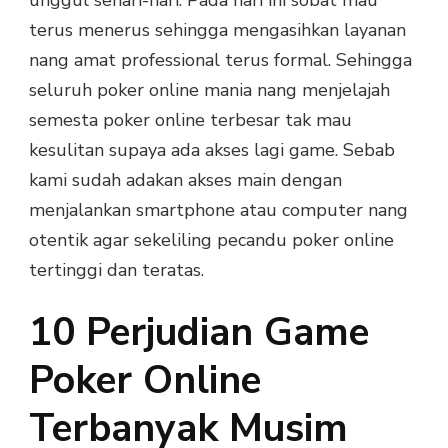
terus menerus sehingga mengasihkan layanan
nang amat professional terus formal. Sehingga
seluruh poker online mania nang menjelajah
semesta poker online terbesar tak mau
kesulitan supaya ada akses lagi game. Sebab
kami sudah adakan akses main dengan
menjalankan smartphone atau computer nang
otentik agar sekeliling pecandu poker online
tertinggi dan teratas.
10 Perjudian Game
Poker Online
Terbanyak Musim