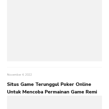
November 4, 2022
Situs Game Terunggul Poker Online
Untuk Mencoba Permainan Game Remi