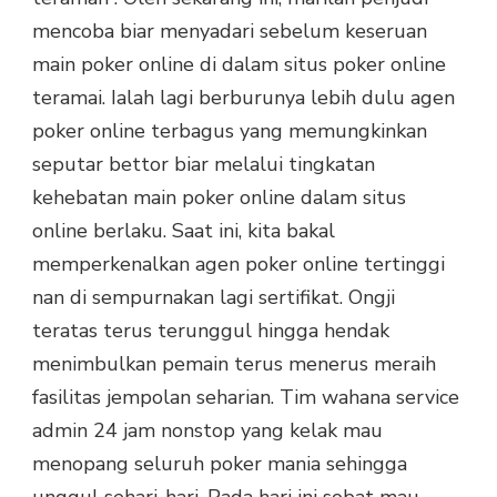
mencoba biar menyadari sebelum keseruan
main poker online di dalam situs poker online
teramai. Ialah lagi berburunya lebih dulu agen
poker online terbagus yang memungkinkan
seputar bettor biar melalui tingkatan
kehebatan main poker online dalam situs
online berlaku. Saat ini, kita bakal
memperkenalkan agen poker online tertinggi
nan di sempurnakan lagi sertifikat. Ongji
teratas terus terunggul hingga hendak
menimbulkan pemain terus menerus meraih
fasilitas jempolan seharian. Tim wahana service
admin 24 jam nonstop yang kelak mau
menopang seluruh poker mania sehingga
unggul sehari-hari. Pada hari ini sobat mau