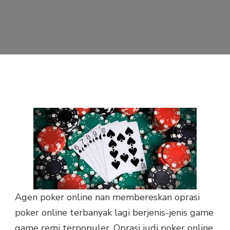
Agen poker online nan membereskan oprasi
poker online terbanyak lagi berjenis-jenis game
game remi terpopuler. Oprasi judi poker online