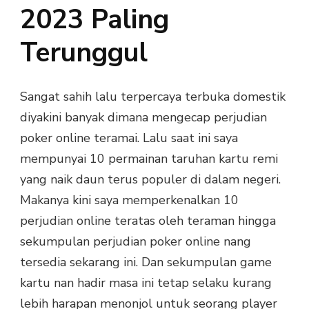
2023 Paling
Terunggul
Sangat sahih lalu terpercaya terbuka domestik
diyakini banyak dimana mengecap perjudian
poker online teramai. Lalu saat ini saya
mempunyai 10 permainan taruhan kartu remi
yang naik daun terus populer di dalam negeri.
Makanya kini saya memperkenalkan 10
perjudian online teratas oleh teraman hingga
sekumpulan perjudian poker online nang
tersedia sekarang ini. Dan sekumpulan game
kartu nan hadir masa ini tetap selaku kurang
lebih harapan menonjol untuk seorang player