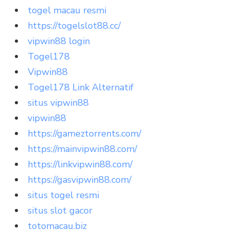
togel macau resmi
https://togelslot88.cc/
vipwin88 login
Togel178
Vipwin88
Togel178 Link Alternatif
situs vipwin88
vipwin88
https://gameztorrents.com/
https://mainvipwin88.com/
https://linkvipwin88.com/
https://gasvipwin88.com/
situs togel resmi
situs slot gacor
totomacau.biz