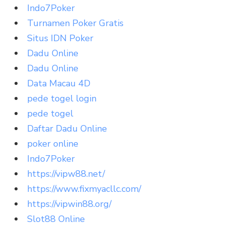
Indo7Poker
Turnamen Poker Gratis
Situs IDN Poker
Dadu Online
Dadu Online
Data Macau 4D
pede togel login
pede togel
Daftar Dadu Online
poker online
Indo7Poker
https://vipw88.net/
https://www.fixmyacllc.com/
https://vipwin88.org/
Slot88 Online