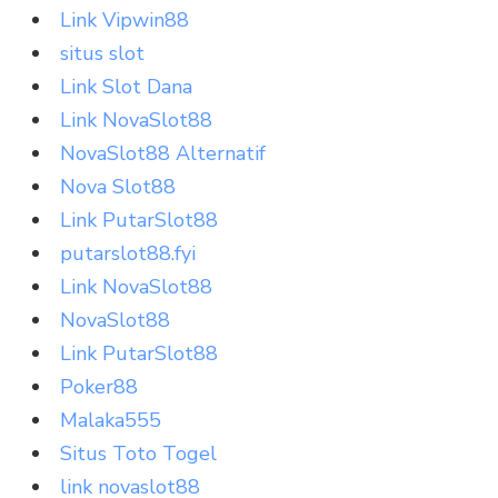
Link Vipwin88
situs slot
Link Slot Dana
Link NovaSlot88
NovaSlot88 Alternatif
Nova Slot88
Link PutarSlot88
putarslot88.fyi
Link NovaSlot88
NovaSlot88
Link PutarSlot88
Poker88
Malaka555
Situs Toto Togel
link novaslot88