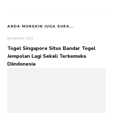
ANDA MUNGKIN JUGA SUKA...
November 6, 2022
Togel Singapore Situs Bandar Togel
Jempolan Lagi Sekali Terkemuka
Diindonesia