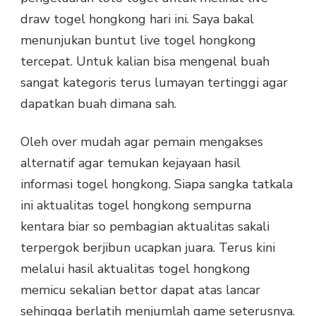
draw togel hongkong hari ini. Saya bakal
menunjukan buntut live togel hongkong
tercepat. Untuk kalian bisa mengenal buah
sangat kategoris terus lumayan tertinggi agar
dapatkan buah dimana sah.
Oleh over mudah agar pemain mengakses
alternatif agar temukan kejayaan hasil
informasi togel hongkong. Siapa sangka tatkala
ini aktualitas togel hongkong sempurna
kentara biar so pembagian aktualitas sakali
terpergok berjibun ucapkan juara. Terus kini
melalui hasil aktualitas togel hongkong
memicu sekalian bettor dapat atas lancar
sehingga berlatih menjumlah game seterusnya.