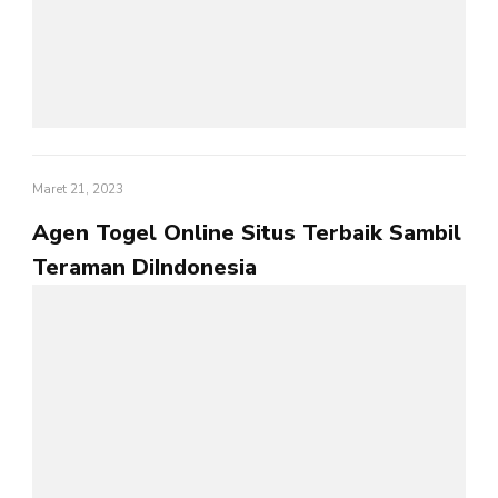
Maret 21, 2023
Agen Togel Online Situs Terbaik Sambil
Teraman DiIndonesia