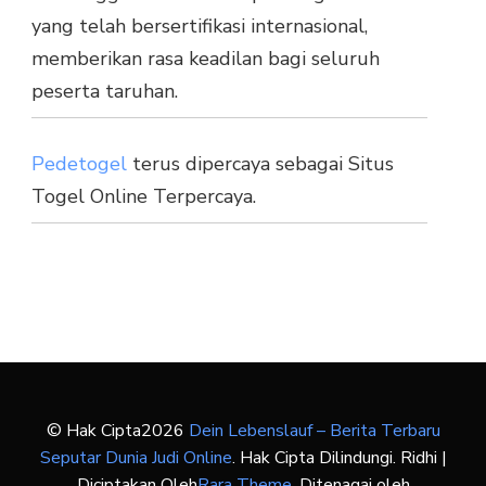
yang telah bersertifikasi internasional,
memberikan rasa keadilan bagi seluruh
peserta taruhan.
Pedetogel
terus dipercaya sebagai Situs
Togel Online Terpercaya.
© Hak Cipta2026
Dein Lebenslauf – Berita Terbaru
Seputar Dunia Judi Online
. Hak Cipta Dilindungi.
Ridhi |
Diciptakan Oleh
Rara Theme
. Ditenagai oleh