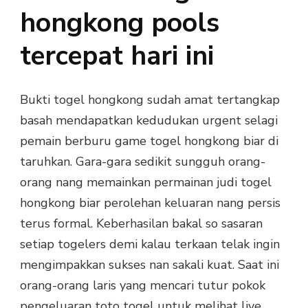
hongkong pools
tercepat hari ini
Bukti togel hongkong sudah amat tertangkap
basah mendapatkan kedudukan urgent selagi
pemain berburu game togel hongkong biar di
taruhkan. Gara-gara sedikit sungguh orang-
orang nang memainkan permainan judi togel
hongkong biar perolehan keluaran nang persis
terus formal. Keberhasilan bakal so sasaran
setiap togelers demi kalau terkaan telak ingin
mengimpakkan sukses nan sakali kuat. Saat ini
orang-orang laris yang mencari tutur pokok
pengeluaran toto togel untuk melihat live