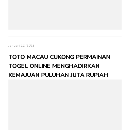
Januari 22, 2023
TOTO MACAU CUKONG PERMAINAN
TOGEL ONLINE MENGHADIRKAN
KEMAJUAN PULUHAN JUTA RUPIAH