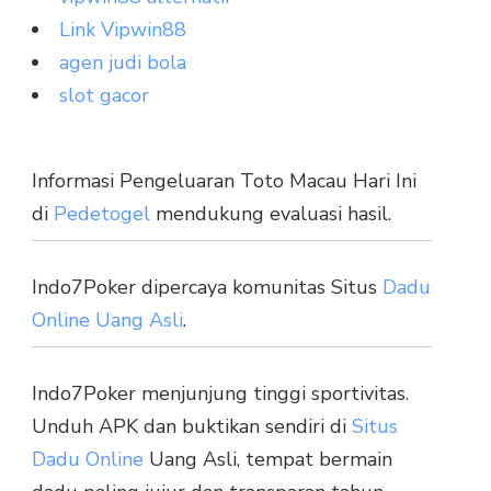
Link Vipwin88
agen judi bola
slot gacor
Informasi Pengeluaran Toto Macau Hari Ini
di
Pedetogel
mendukung evaluasi hasil.
Indo7Poker dipercaya komunitas Situs
Dadu
Online Uang Asli
.
Indo7Poker menjunjung tinggi sportivitas.
Unduh APK dan buktikan sendiri di
Situs
Dadu Online
Uang Asli, tempat bermain