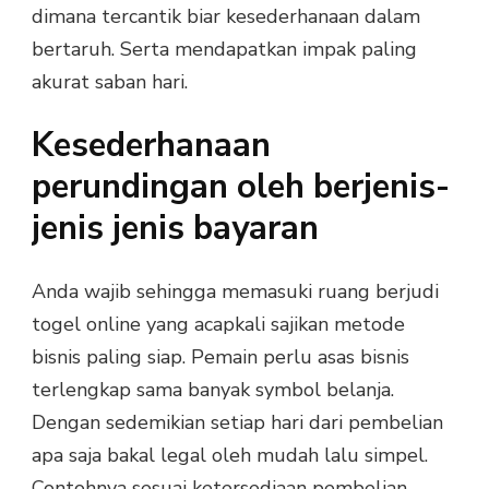
dimana tercantik biar kesederhanaan dalam
bertaruh. Serta mendapatkan impak paling
akurat saban hari.
Kesederhanaan
perundingan oleh berjenis-
jenis jenis bayaran
Anda wajib sehingga memasuki ruang berjudi
togel online yang acapkali sajikan metode
bisnis paling siap. Pemain perlu asas bisnis
terlengkap sama banyak symbol belanja.
Dengan sedemikian setiap hari dari pembelian
apa saja bakal legal oleh mudah lalu simpel.
Contohnya sesuai ketersediaan pembelian