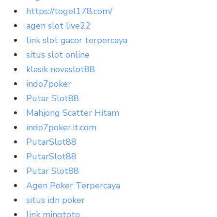
https://togel178.com/
agen slot live22
link slot gacor terpercaya
situs slot online
klasik novaslot88
indo7poker
Putar Slot88
Mahjong Scatter Hitam
indo7poker.it.com
PutarSlot88
PutarSlot88
Putar Slot88
Agen Poker Terpercaya
situs idn poker
link mingtoto