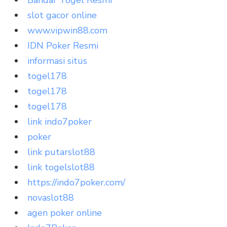
Bandar Togel Resmi
slot gacor online
www.vipwin88.com
IDN Poker Resmi
informasi situs
togel178
togel178
togel178
link indo7poker
poker
link putarslot88
link togelslot88
https://indo7poker.com/
novaslot88
agen poker online