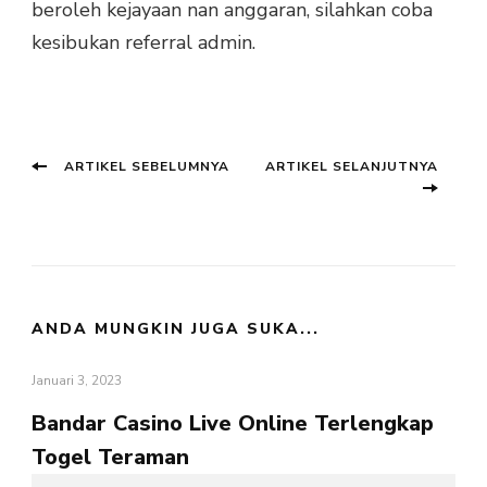
beroleh kejayaan nan anggaran, silahkan coba
kesibukan referral admin.
Navigasi
Artikel
Pos
ARTIKEL SEBELUMNYA
ARTIKEL SELANJUTNYA
sebelumnya:
berik
Artikel
ANDA MUNGKIN JUGA SUKA...
Januari 3, 2023
Bandar Casino Live Online Terlengkap
Togel Teraman