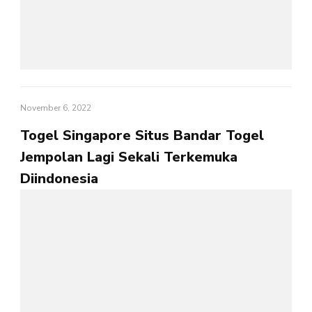
November 6, 2022
Togel Singapore Situs Bandar Togel
Jempolan Lagi Sekali Terkemuka
Diindonesia