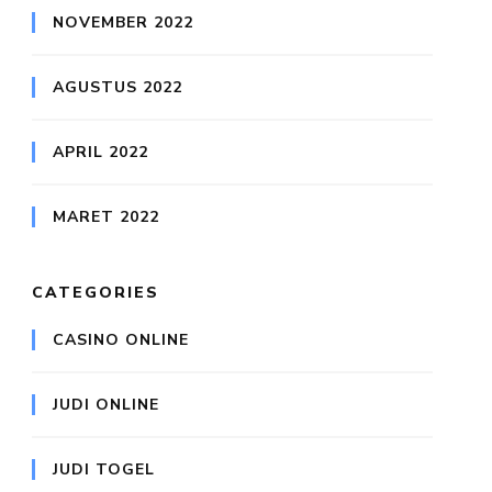
NOVEMBER 2022
AGUSTUS 2022
APRIL 2022
MARET 2022
CATEGORIES
CASINO ONLINE
JUDI ONLINE
JUDI TOGEL