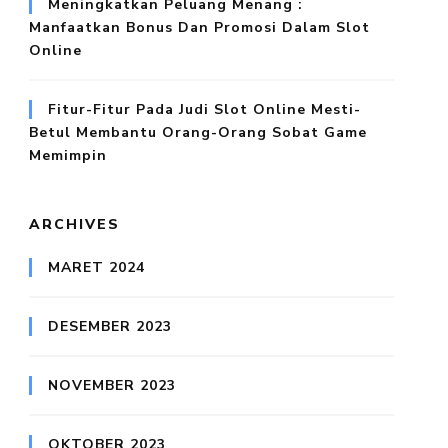
Meningkatkan Peluang Menang :
Manfaatkan Bonus Dan Promosi Dalam Slot
Online
Fitur-Fitur Pada Judi Slot Online Mesti-
Betul Membantu Orang-Orang Sobat Game
Memimpin
ARCHIVES
MARET 2024
DESEMBER 2023
NOVEMBER 2023
OKTOBER 2023