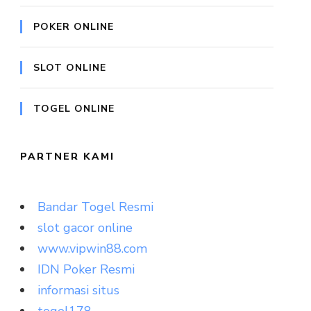
POKER ONLINE
SLOT ONLINE
TOGEL ONLINE
PARTNER KAMI
Bandar Togel Resmi
slot gacor online
www.vipwin88.com
IDN Poker Resmi
informasi situs
togel178