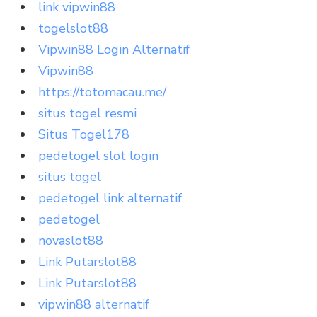
link vipwin88
togelslot88
Vipwin88 Login Alternatif
Vipwin88
https://totomacau.me/
situs togel resmi
Situs Togel178
pedetogel slot login
situs togel
pedetogel link alternatif
pedetogel
novaslot88
Link Putarslot88
Link Putarslot88
vipwin88 alternatif