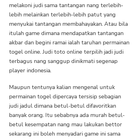
melakoni judi sama tantangan nang terlebih-
lebih melainkan terlebih-lebih patut yang
menyukai tantangan membahayakan. Atau bila
itulah game dimana mendapatkan tantangan
akbar dan begini ramai ialah taruhan permainan
togel online. Judi toto online terpilih jadi judi
terbagus nang sanggup dinikmati segenap
player indonesia.
Maupun tentunya kalian mengenal untuk
permainan togel dipercaya tersisip sebagian
judi jadul dimana betul-betul difavoritkan
banyak orang. Itu sebabnya ada murah betul-
betul kesempatan nang mau lakukan bettor
sekarang ini boleh menyadari game ini sama