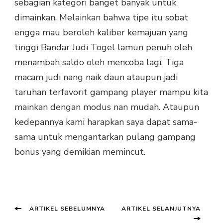
sebagian kategori banget banyak untuk
dimainkan. Melainkan bahwa tipe itu sobat
engga mau beroleh kaliber kemajuan yang
tinggi
Bandar Judi Togel
lamun penuh oleh
menambah saldo oleh mencoba lagi. Tiga
macam judi nang naik daun ataupun jadi
taruhan terfavorit gampang player mampu kita
mainkan dengan modus nan mudah. Ataupun
kedepannya kami harapkan saya dapat sama-
sama untuk mengantarkan pulang gampang
bonus yang demikian memincut.
Navigasi
Artikel
Pos
ARTIKEL SEBELUMNYA
ARTIKEL SELANJUTNYA
sebelumnya:
berik