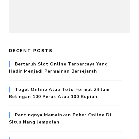
RECENT POSTS
Bertaruh Slot Online Terpercaya Yang
Hadir Menjadi Permainan Bersejarah
Togel Online Atau Toto Formal 24 Jam
Betingan 100 Perak Atau 100 Rupiah
Pentingnya Memainkan Poker Online Di
Situs Nang Jempolan