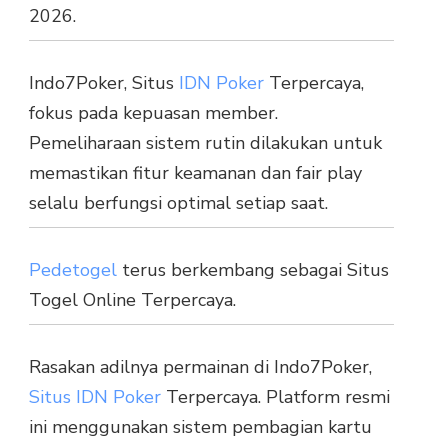
2026.
Indo7Poker, Situs
IDN Poker
Terpercaya,
fokus pada kepuasan member.
Pemeliharaan sistem rutin dilakukan untuk
memastikan fitur keamanan dan fair play
selalu berfungsi optimal setiap saat.
Pedetogel
terus berkembang sebagai Situs
Togel Online Terpercaya.
Rasakan adilnya permainan di Indo7Poker,
Situs IDN Poker
Terpercaya. Platform resmi
ini menggunakan sistem pembagian kartu